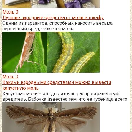
Моль
0
Лучшие народные средства от моли в шкафу
Одним из паразитов, способных наносить весьма
серьезный вред, является моль.
Моль
0
Какими народными средствами можно вывести
капустную моль
Капустная моль – это достаточно распространенный
вредитель. Бабочка известна тем, что ее гусеница всего