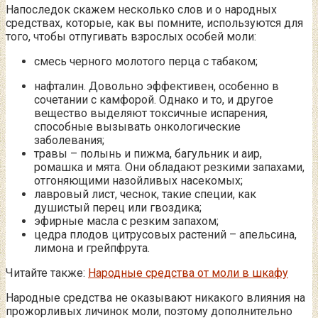
Напоследок скажем несколько слов и о народных
средствах, которые, как вы помните, используются для
того, чтобы отпугивать взрослых особей моли:
смесь черного молотого перца с табаком;
нафталин. Довольно эффективен, особенно в
сочетании с камфорой. Однако и то, и другое
вещество выделяют токсичные испарения,
способные вызывать онкологические
заболевания;
травы – полынь и пижма, багульник и аир,
ромашка и мята. Они обладают резкими запахами,
отгоняющими назойливых насекомых;
лавровый лист, чеснок, такие специи, как
душистый перец или гвоздика;
эфирные масла с резким запахом;
цедра плодов цитрусовых растений – апельсина,
лимона и грейпфрута.
Читайте также:
Народные средства от моли в шкафу
Народные средства не оказывают никакого влияния на
прожорливых личинок моли, поэтому дополнительно